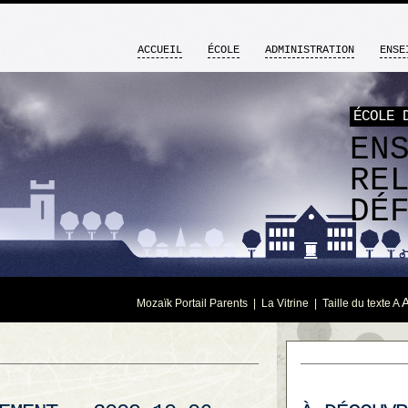
ACCUEIL
ÉCOLE
ADMINISTRATION
ENSE
ÉCOLE 
EN
RE
DÉ
Mozaïk Portail Parents
|
La Vitrine
| Taille du texte
A