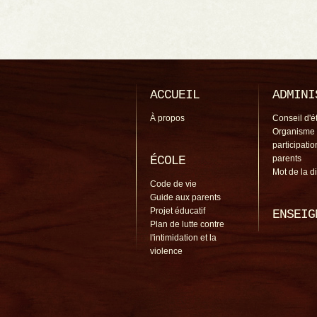
ACCUEIL
ADMINI
À propos
Conseil d'é
Organisme
participati
ÉCOLE
parents
Mot de la d
Code de vie
Guide aux parents
Projet éducatif
ENSEIG
Plan de lutte contre
l'intimidation et la
violence