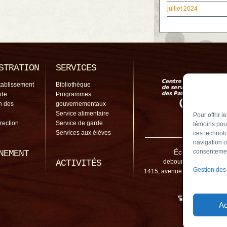
juillet 2024
STRATION
SERVICES
tablissement
Bibliothèque
 de
Programmes
on des
gouvernementaux
Service alimentaire
Pour offrir 
irection
Service de garde
témoins pour
Services aux élèves
ces technolo
navigation o
École De Bourg
consentement
NEMENT
ACTIVITÉS
debourgogne@cssp.go
Gestion des
1415, avenue Bourgogne, Ch
J3L 1Y4
450 461-5
Ac