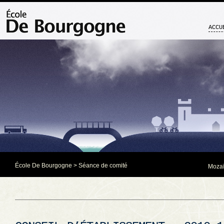
ACCU
École De Bourgogne
>
Séance de comité
Mozaï