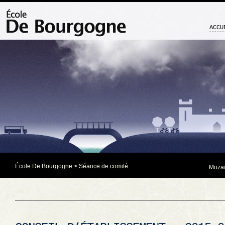
ACCU
École De Bourgogne
>
Séance de comité
Mozaï