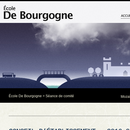
ACCU
École De Bourgogne
>
Séance de comité
Mozaï