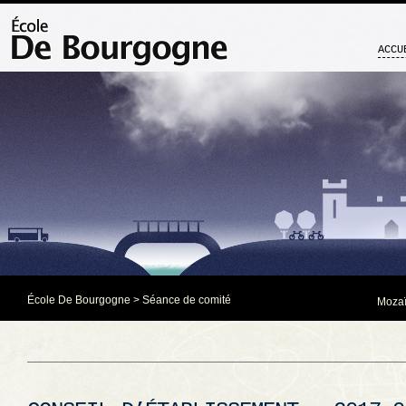
ACCU
École De Bourgogne
>
Séance de comité
Mozaï