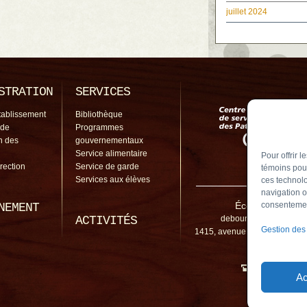
juillet 2024
STRATION
SERVICES
tablissement
Bibliothèque
 de
Programmes
on des
gouvernementaux
Service alimentaire
Pour offrir 
irection
Service de garde
témoins pour
Services aux élèves
ces technolo
navigation o
École De Bourg
consentement
NEMENT
ACTIVITÉS
debourgogne@cssp.go
Gestion des
1415, avenue Bourgogne, Ch
J3L 1Y4
450 461-5
Ac