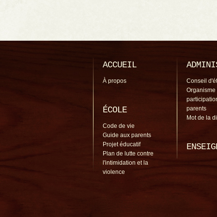
ACCUEIL
ADMINI
À propos
Conseil d'é
Organisme
participati
ÉCOLE
parents
Mot de la d
Code de vie
Guide aux parents
Projet éducatif
ENSEIG
Plan de lutte contre
l'intimidation et la
violence