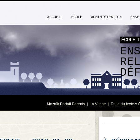
ACCUEIL
ÉCOLE
ADMINISTRATION
ENSE
ÉCOLE 
EN
RE
DÉ
Mozaïk Portail Parents
|
La Vitrine
| Taille du texte
A