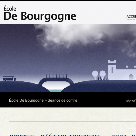
ACCU
École De Bourgogne
>
Séance de comité
Mozaï