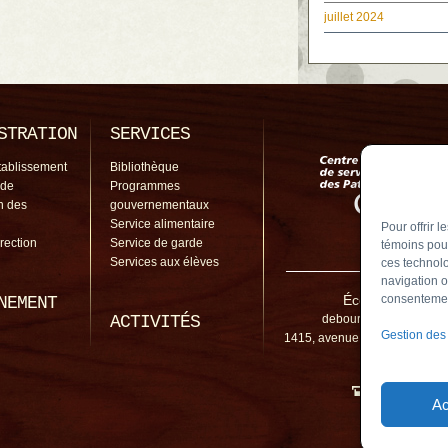
juillet 2024
STRATION
SERVICES
tablissement
Bibliothèque
 de
Programmes
on des
gouvernementaux
Service alimentaire
Pour offrir 
irection
Service de garde
témoins pour
Services aux élèves
ces technolo
navigation o
École De Bourg
consentement
NEMENT
ACTIVITÉS
debourgogne@cssp.go
Gestion des
1415, avenue Bourgogne, Ch
J3L 1Y4
450 461-5
Ac