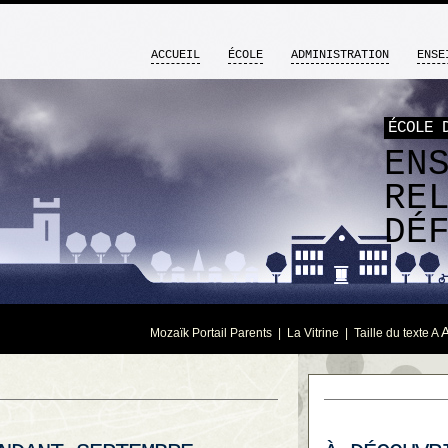
ACCUEIL
ÉCOLE
ADMINISTRATION
ENSE
ÉCOLE 
EN
RE
DÉ
Mozaïk Portail Parents
|
La Vitrine
| Taille du texte
A