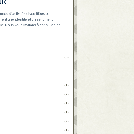
IR
nnée d’activités diversifiées et
nent une identité et un sentiment
le. Nous vous invitons à consulter les
(5)
(1)
(7)
(1)
(1)
(7)
(1)