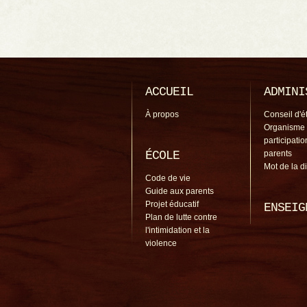
ACCUEIL
ADMINI
À propos
Conseil d'é
Organisme
participati
ÉCOLE
parents
Mot de la d
Code de vie
Guide aux parents
Projet éducatif
ENSEIG
Plan de lutte contre
l'intimidation et la
violence