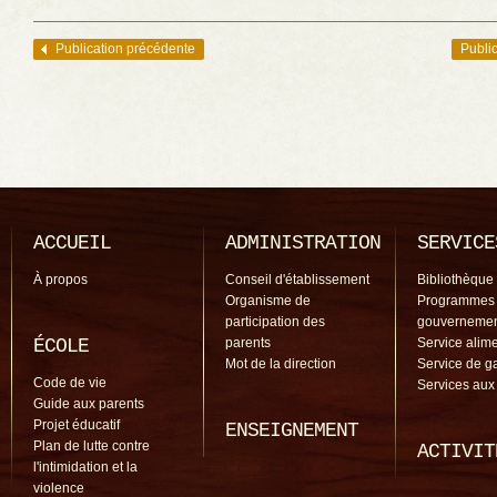
Publication précédente
Public
Navigation des articles
ACCUEIL
ADMINISTRATION
SERVICE
À propos
Conseil d'établissement
Bibliothèque
Organisme de
Programmes
participation des
gouverneme
ÉCOLE
parents
Service alime
Mot de la direction
Service de g
Code de vie
Services aux
Guide aux parents
Projet éducatif
ENSEIGNEMENT
Plan de lutte contre
ACTIVIT
l'intimidation et la
violence