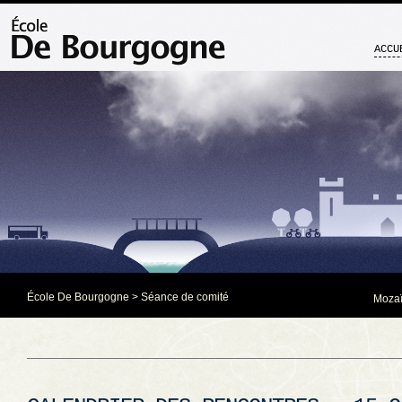
ACCU
École De Bourgogne
>
Séance de comité
Mozaï