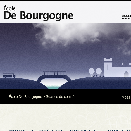
ACCU
École De Bourgogne
>
Séance de comité
Mozaï