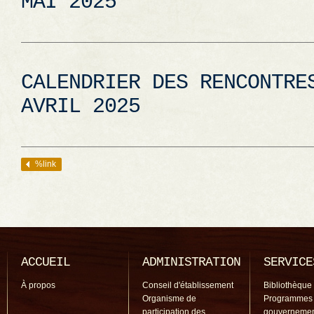
MAI 2025
CALENDRIER DES RENCONTRE
AVRIL 2025
%link
Navigation des articles
ACCUEIL
ADMINISTRATION
SERVICE
À propos
Conseil d'établissement
Bibliothèque
Organisme de
Programmes
participation des
gouverneme